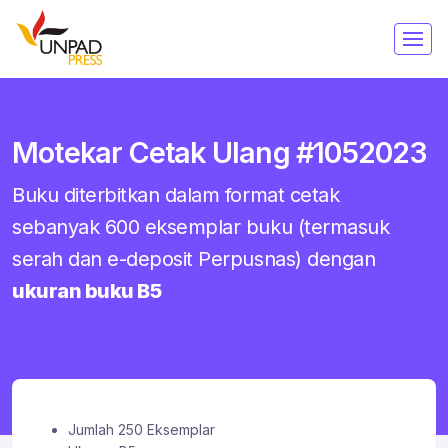
Motekar Cetak Ulang #1052023
Buku diterbitkan dalam format cetak
sebanyak 600 eksemplar buku (termasuk
serah dan e-deposit Perpusnas) dengan
ukuran buku B5
Jumlah 250 Eksemplar